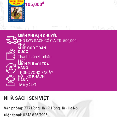
đ
105,000
MIỄN PHÍ VẬN CHUYỂN
CHO ĐƠN SÁCH CÓ GIÁ TRỊ 500,000
VNĐ
SHIP COD TOÀN
QUỐC
Thanh toán khi nhận
sách
MIỄN PHÍ ĐỔI TRẢ
HÀNG
TRONG VÒNG 7 NGÀY
HỖ TRỢ KHÁCH
HÀNG
Hỗ trợ 24/7
NHÀ SÁCH SEN VIỆT
Văn phòng:
777 Hồng Hà - P. Hồng Hà - Hà Nội
Điện thoại:
0243 826 7905