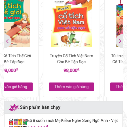
Truyện Cổ Tích Việt Nam
Túi truyện 8 cuốn Truyện
Cho Bé Tập Đọc
Cổ Tích Việt Nam Dành
Cho Thiếu Nhi
đ
đ
98,000
120,000
Thêm vào giỏ hàng
Thêm vào giỏ hàng
Sản phẩm bán chạy
Bộ 8 cuốn sách Mẹ Kể Bé Nghe Song Ngữ Anh - Việt
đ