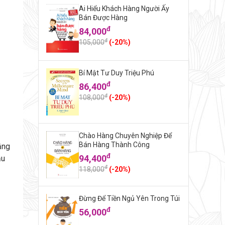
Ai Hiểu Khách Hàng Người Ấy
Bán Được Hàng
đ
84,000
đ
105,000
(-20%)
Bí Mật Tư Duy Triệu Phú
đ
86,400
đ
108,000
(-20%)
Chào Hàng Chuyên Nghiệp Để
Bán Hàng Thành Công
ầng
đ
94,400
ầu
đ
118,000
(-20%)
Đừng Để Tiền Ngủ Yên Trong Túi
đ
56,000