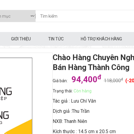
GIỚI THIỆU
TIN TỨC
HỖ TRỢ KHÁCH HÀNG
Chào Hàng Chuyên Ngh
Bán Hàng Thành Công
đ
94,400
đ
118,000
(-2
Giá bán:
Trạng thái:
Còn hàng
Tác giả : Lưu Chí Văn
Dịch giả :Thu Trần
NXB: Thanh Niên
Kích thước : 14.5 cm x 20.5 cm