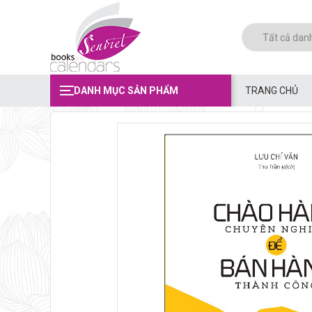
DANH MỤC SẢN PHẨM
TRANG CHỦ
Chào Hàng Chuyên Nghiệp Để Bán Hàng Thành Công