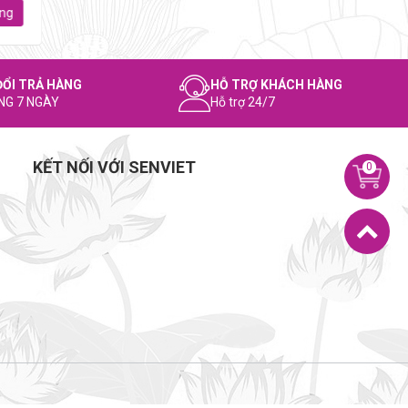
ng
Thêm vào giỏ hàng
Thêm vào giỏ hà
ĐỔI TRẢ HÀNG
HỖ TRỢ KHÁCH HÀNG
NG 7 NGÀY
Hỗ trợ 24/7
KẾT NỐI VỚI SENVIET
0