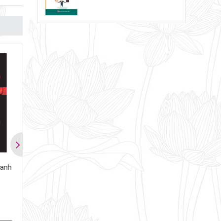
oanh
Ai Hiểu Khách Hàng Người
Kinh Nghiệm Thành C
Ấy Bán Được Hàng
Của Ông Chủ Nhỏ
84,000
62,400
đ
đ
đ
đ
105,000
(-20%)
78,000
(-20%)