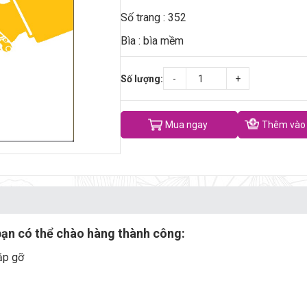
Số trang : 352
Bìa : bìa mềm
Số lượng:
-
+
Mua ngay
Thêm vào 
bạn có thể chào hàng thành công:
ặp gỡ