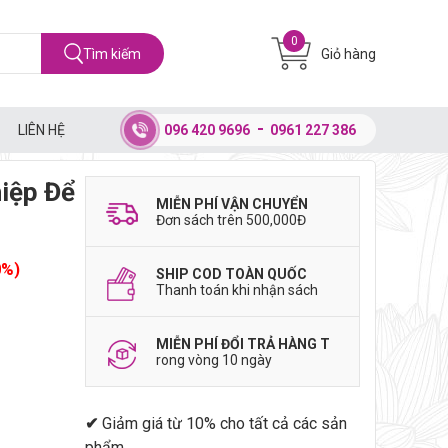
0
Tìm kiếm
Giỏ hàng
LIÊN HỆ
096 420 9696
0961 227 386
iệp Để
MIỄN PHÍ VẬN CHUYỂN
Đơn sách trên 500,000Đ
0%)
SHIP COD TOÀN QUỐC
Thanh toán khi nhận sách
MIỄN PHÍ ĐỔI TRẢ HÀNG T
rong vòng 10 ngày
✔
Giảm giá từ 10% cho tất cả các sản
phẩm.