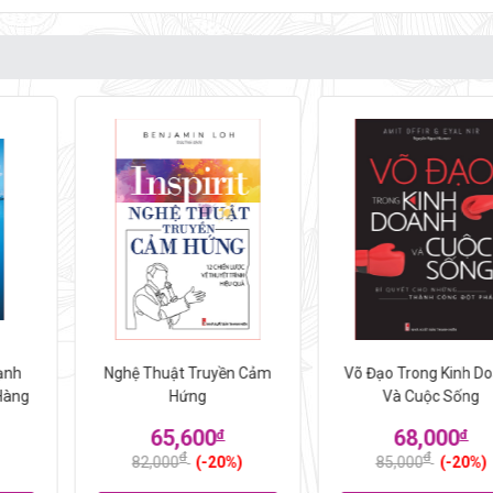
ạnh
Nghệ Thuật Truyền Cảm
Võ Đạo Trong Kinh D
Hàng
Hứng
Và Cuộc Sống
65,600
68,000
đ
đ
đ
đ
82,000
(-20%)
85,000
(-20%)