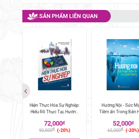
SẢN PHẨM LIÊN QUAN
u Phú
Hiện Thực Hóa Sự Nghiệp:
Hướng Nội - Sức M
Hiểu Rõ Thực Tại, Hướng
Tiềm ẩn Trong Bán 
Tới Tương Lai
72,000
52,000
đ
đ
đ
đ
%)
90,000
(-20%)
65,000
(-20%)