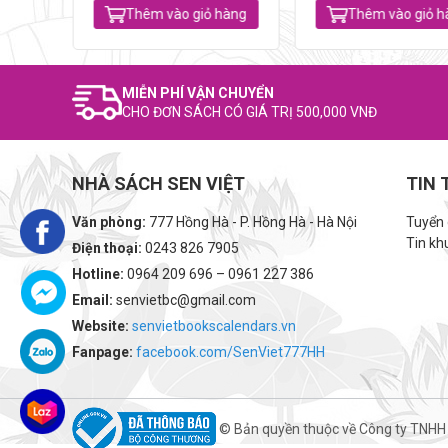
hàng
Thêm vào giỏ hàng
Thêm vào giỏ h
MIỄN PHÍ VẬN CHUYỂN
CHO ĐƠN SÁCH CÓ GIÁ TRỊ 500,000 VNĐ
NHÀ SÁCH SEN VIỆT
TIN 
Văn phòng:
777 Hồng Hà - P. Hồng Hà - Hà Nội
Tuyển
Tin kh
Điện thoại:
0243 826 7905
Hotline:
0964 209 696 – 0961 227 386
Email:
senvietbc@gmail.com
Website:
senvietbookscalendars.vn
Fanpage:
facebook.com/SenViet777HH
© Bản quyền thuộc về Công ty TNHH 